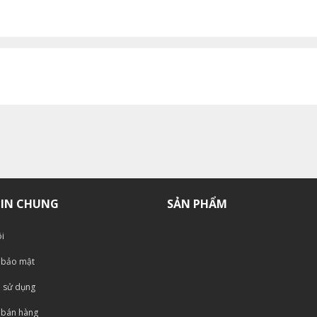
IN CHUNG
SẢN PHẨM
i
 bảo mật
 sử dụng
 bán hàng