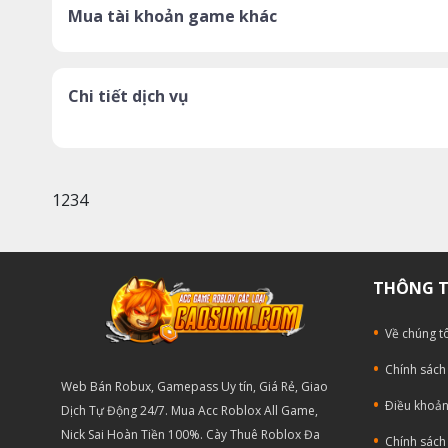
Mua tài khoản game khác
Chi tiết dịch vụ
1234
THÔNG T
Về chúng tô
Chính sách
Web Bán Robux, Gamepass Uy tín, Giá Rẻ, Giao
Ðiều khoản
Dịch Tự Động 24/7. Mua Acc Roblox All Game,
Nick Sai Hoàn Tiền 100%. Cày Thuê Roblox Đa
Chính sách