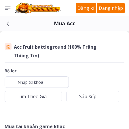
Đăng kí
Đăng nhập
Mua Acc
Acc Fruit battleground (100% Trắng
Thông Tin)
Bộ lọc
Mua tài khoản game khác