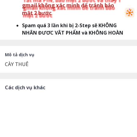
gmail không xác minh để tránh bảo
mật 2 bước
Spam quá 3 lần khi bị 2-Step sẽ KHÔNG
NHẬN ĐƯỢC VẬT PHẨM và KHÔNG HOÀN
TIỀN
KHÔNG thay đổi thông tin hoặc vào acc
khi đơn đang thực hiện
Mô tả dịch vụ
VI PHẠM NHỮNG QUY ĐỊNH TRÊN SẼ
CÀY THUÊ
KHÔNG NHẬN ĐƯỢC VẬT PHẨM và
KHÔNG HOÀN TIỀN
Bạn sẽ nhận được vật phẩm sau 48h kể từ
Các dịch vụ khác
lúc đơn được nhận
Sau khi đơn hoàn tất bạn vui lòng vào
game để kiểm tra
Mọi vấn đề cần hỗ trợ vui lòng liên hệ
CSKH để được hỗ trợ
Cày điểm F sẽ lấy fruit từ rương của
bạn không đủ shop sẽ tự cày thêm