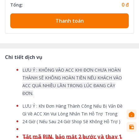
0 đ
Tổng:
Thanh toán
Chi tiết dịch vụ
LƯU Ý : KHÔNG VÀO ACC KHI ĐƠN CHƯA HOÀN
THÀNH
SẼ KHÔNG HOÀN TIỀN NẾU KHÁCH VÀO
ACC QUÁ NHIỀU LẦN TRONG LÚC ĐANG CÀY
ĐƠN
.
LƯU Ý : Khi Đơn Hàng Thành Công Nếu Bị Vấn Đề
Gì Về ACC Xin Vui Lòng Nhắn Tin Hỗ Trợ Trong
24 Giờ ( Nếu Sau 24 Giờ Shop Sẽ Không Hỗ Trợ )
Tắt mã PIN, bảo mật 2 bước và thay 1