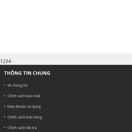
Up Tộc V4 Blox Fruits (Tộc + rip + gương)
1234
THÔNG TIN CHUNG
Về chúng tôi
Chính sách bảo mật
Ðiều khoản sử dụng
Chính sách bán hàng
Chính sách đổi trả