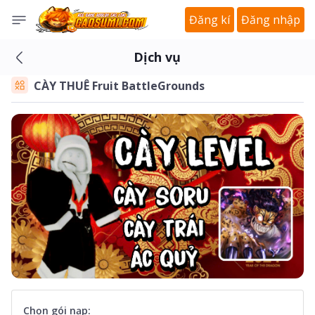
Đăng kí
Đăng nhập
Dịch vụ
CÀY THUÊ Fruit BattleGrounds
Chọn gói nạp: